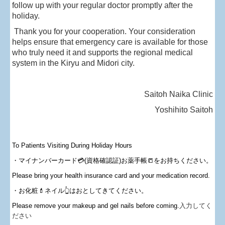
follow up with your regular doctor promptly after the
holiday.
Thank you for your cooperation. Your consideration
helps ensure that emergency care is available for those
who truly need it and supports the regional medical
system in the Kiryu and Midori city.
Saitoh Naika Clinic
Yoshihito Saitoh
To Patients Visiting During Holiday Hours
・マイナンバーカード💳(資格確認証)
お薬手帳📒をお持ちください。
Please bring your health insurance card and your medication record.
・お化粧
💄
ネイル👆はおとしてきてください。
Please remove your makeup and
gel nails before coming.
入力してく
ださい