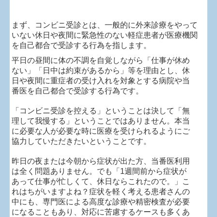
個人情報保護方針
まず、コンビニ受診とは、一般的に外来診療をやって
いない休日や夜間に緊急性のない軽症患者が医療機関
地図、交通案内
を自己都合で受診する行為を指します。
お問い合わせフォーム
平日の昼間に体の不調を自覚しながら
「仕事が休め
ない」
「日中は約束があるから」等を理由とし、休
地図、交通案内 のコピー
日や夜間に重症者の受け入れを対象とする病院や当
番医を自己都合で受診する行為です。
「コンビニ受診を控える」ということは決して「無
理して我慢する」ということではありません。本当
に必要な人が必要な時に医療を受けられるようにご
協力していただきたいということです。
昨日の夜または今朝から症状が出た方、当番医利用
は全く問題ありません。でも「
1
週間前から症状が
あって仕事が忙しくて、休日ならこれたので。」こ
れはちがいますよね？症状を軽く考える患者さんの
中にも、専門医による高度な診療や精密検査が必要
になることもあり、対応に苦慮するケースも多くあ