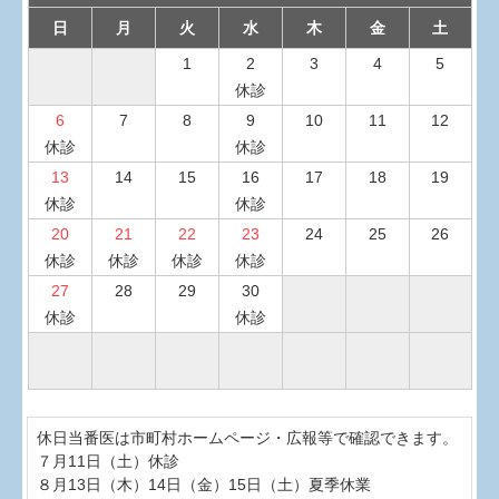
日
月
火
水
木
金
土
1
2
3
4
5
休診
6
7
8
9
10
11
12
休診
休診
13
14
15
16
17
18
19
休診
休診
20
21
22
23
24
25
26
休診
休診
休診
休診
27
28
29
30
休診
休診
休日当番医は市町村ホームページ・広報等で確認できます。

７月11日（土）休診

８月13日（木）14日（金）15日（土）夏季休業