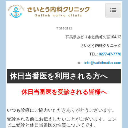
ホーム
〒379-2312
当院について
群馬県みどり市笠懸町久宮164-12
さいとう内科クリニック
診療案内
TEL:
0277-47-7770
院長あいさつ
✉
info@saitohnaika.com
健康診断について
休日当番医を利用される方へ
ワクチンについて
休日当番医を受診される皆様へ
施設、設備など
施設基準
いつも診療にご協力いただきありがとうございます。
Other Languages(多言語）
受診される前にお伝えしたいことがございます。コン
ビニ受診と休日当番医の性質についてです。
休日当番医を利用される方へ